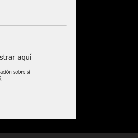
trar aquí
ción sobre sí
í.